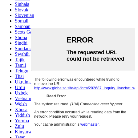
Sinhala
Slovak
Slovenian
Somali
Samoan
Scots Gaelic
Shona
Sindhi
Sundanese
Swahili
Tajik
Tamil
Telugu
Thai
Ukrainian
Urdu
Uzbek
Vietnamese
Welsh
Xhosa
Yiddish
Yoruba
Zulu
Kinyarwanda
Tatar