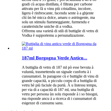
gradi cù acqua distillata, è filtrata per carbone
attivatu per fà u vinu più cristallinu, incolore,
ligeru è rinfrescante, facendu sente à a ghjente
chì ùn hè micca dolce, amaru o astringente, ma
solu un stimulu fiammeggiante, furmendu e
caratteristiche uniche di a vodka.
Offremu una varietà di stili di buttiglie di vetru di
Vodka è supportemu a persunalizazione.
187ml Borgogna Verde Anticu...
A buttiglia di vetru di 187 ml pò esse bevuta à
vuluntà, trasmettendu un signale cunfortu à i
cunsumatori. In paragone cù e buttiglie di vinu di
grande capacità, u picculu corpu di a buttiglia di
vetru hè più faciule da purtà. À u listessu tempu,
per via di a capacità di 187 ml, una buttiglia di
vetru per persona ùn solu risponde à i so bisogni,
ma risponde ancu à a ricerca di i cunsumatori di
esigenze di cunsumu sanu.