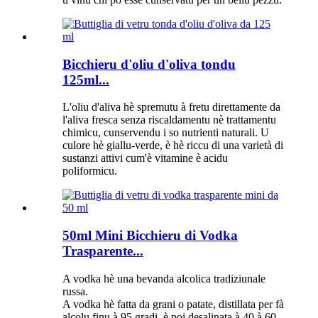
Bicchieru d'oliu d'oliva tondu
125ml...
L'oliu d'aliva hè spremutu à fretu direttamente da
l'aliva fresca senza riscaldamentu nè trattamentu
chimicu, cunservendu i so nutrienti naturali. U
culore hè giallu-verde, è hè riccu di una varietà di
sustanzi attivi cum'è vitamine è acidu
poliformicu.
50ml Mini Bicchieru di Vodka
Trasparente...
A vodka hè una bevanda alcolica tradiziunale
russa.
A vodka hè fatta da grani o patate, distillata per fà
alcolu finu à 95 gradi, è poi desalinata à 40 à 60