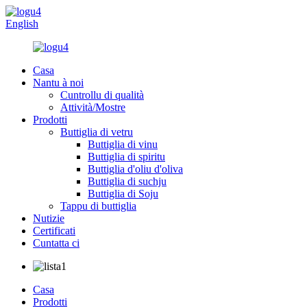
English
Casa
Nantu à noi
Cuntrollu di qualità
Attività/Mostre
Prodotti
Buttiglia di vetru
Buttiglia di vinu
Buttiglia di spiritu
Buttiglia d'oliu d'oliva
Buttiglia di suchju
Buttiglia di Soju
Tappu di buttiglia
Nutizie
Certificati
Cuntatta ci
Casa
Prodotti