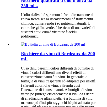
Bicchieru quadratu d'oliu d'oliva da
250 ml...
L'oliu d'aliva hè spremutu à fretu direttamente da
l'aliva fresca senza riscaldamentu nè trattamentu
chimicu, cunservendu i so nutrienti naturali. U
culore hè giallu-verde, è hè riccu di una varietà di
sustanzi attivi cum'è vitamine è acidu
poliformicu.
Bicchiere da vinu di Bordeaux da 200
ml...
Ci sò dinù parechji culori diffirenti di buttiglie di
vinu, è culori diffirenti anu diversi effetti di
cunservazione nantu à u vinu. In generale, e
buttiglie di vinu trasparenti sò aduprate per riflettà
i sfarenti culori di u vinu, attirendu cusì
l'attenzione di i cunsumatori. A buttiglia di vinu
verde pò prutege efficacemente u vinu da i danni
di a radiazione ultravioletta, è a buttiglia di vinu
marrone pò filtrà più raggi, chì hè più adattatu per
u vinu chì pò esse cunservatu per un bellu pezzu.