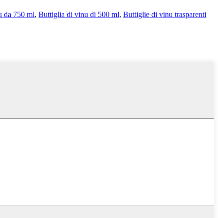
nu da 750 ml
,
Buttiglia di vinu di 500 ml
,
Buttiglie di vinu trasparenti