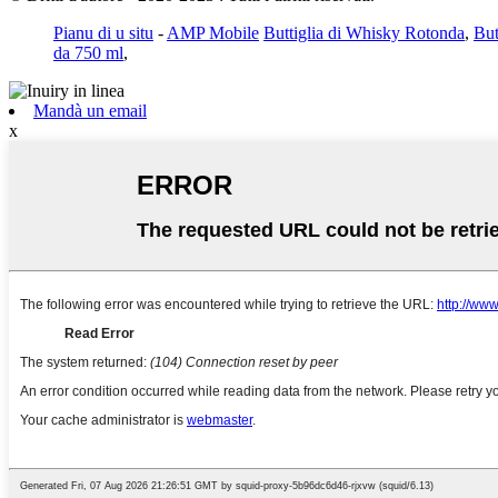
Pianu di u situ
-
AMP Mobile
Buttiglia di Whisky Rotonda
,
But
da 750 ml
,
Mandà un email
x