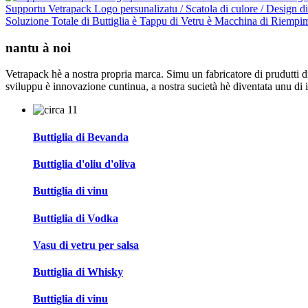
Supportu Vetrapack Logo persunalizatu / Scatola di culore / Design di 
Soluzione Totale di Buttiglia è Tappu di Vetru è Macchina di Riempi
nantu à noi
Vetrapack hè a nostra propria marca. Simu un fabricatore di prudutti di 
sviluppu è innovazione cuntinua, a nostra sucietà hè diventata unu di i 
Buttiglia di Bevanda
Buttiglia d'oliu d'oliva
Buttiglia di vinu
Buttiglia di Vodka
Vasu di vetru per salsa
Buttiglia di Whisky
Buttiglia di vinu