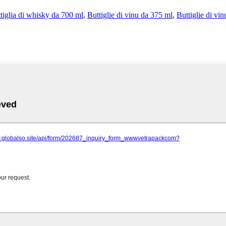
tiglia di whisky da 700 ml
,
Buttiglie di vinu da 375 ml
,
Buttiglie di vi