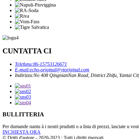
CUNTATTA CI
Telefunu:
86-15753126671
E-mail:
echo-original@ytoriginal.com
Indirizzu:
No 408 QingnianNan Road, District Zhifu, Yantai Ci
BULLITTERIA
Per dumande nantu à i nostri prudutti o a lista di prezzi, lasciate u vos
INCHIESTA ORA
© Dritti d'autore - 2020-2023 : Tutti i diritti riservati.