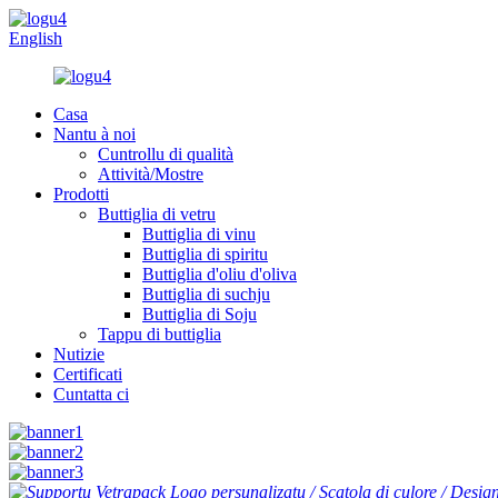
English
Casa
Nantu à noi
Cuntrollu di qualità
Attività/Mostre
Prodotti
Buttiglia di vetru
Buttiglia di vinu
Buttiglia di spiritu
Buttiglia d'oliu d'oliva
Buttiglia di suchju
Buttiglia di Soju
Tappu di buttiglia
Nutizie
Certificati
Cuntatta ci