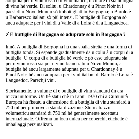
aduprata per u vinu rossu o u vinu biancu, u culore di sta buttiglia
di vinu hè verde. Di solitu, u Chardonnay è u Pinot Noir in i
paesi di u Novu Munnu sò imbottigliati in Borgogna; u Barolo è
u Barbaresco italiani sò più intensi. E buttiglie di Borgogna sò
ancu aduprate per i vini di a Valle di a Loira è di a Linguadoca.
⚡ E buttiglie di Borgogna sò aduprate solu in Borgogna ?
Innò. A buttiglia di Borgogna hà una spalla stretta è una forma di
buttiglia tonda. Si espande gradualmente da u collu à u corpu di a
buttiglia. U corpu di a buttiglia hè verde è pò esse adupratu sia
per u vinu rossu sia per u vinu biancu. In u Novu Munnu, a
buttiglia hè ancu largamente aduprata per u Chardonnay è u
Pinot Noir; hè ancu aduprata per i vini italiani di Barolo è Loira è
Languedoc. Parechji vini.
Storicamente, u vulume di e buttiglie di vinu standard ùn era
micca uniforme. Ùn hè statu chè in l'anni 1970 chì a Cumunità
Europea hà fissatu a dimensione di a buttiglia di vinu standard à
750 ml per prumove a standardizazione. Stu matrazzu
volumetricu standard di 750 ml hè generalmente accettatu
internaziunale. Offremu un locu unicu per coperchi, etichette è
imballaggi persunalizati.