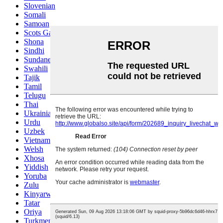
Slovenian
Somali
Samoan
Scots Gaelic
Shona
Sindhi
Sundanese
Swahili
Tajik
Tamil
Telugu
Thai
Ukrainian
Urdu
Uzbek
Vietnamese
Welsh
Xhosa
Yiddish
Yoruba
Zulu
Kinyarwanda
Tatar
Oriya
Turkmen