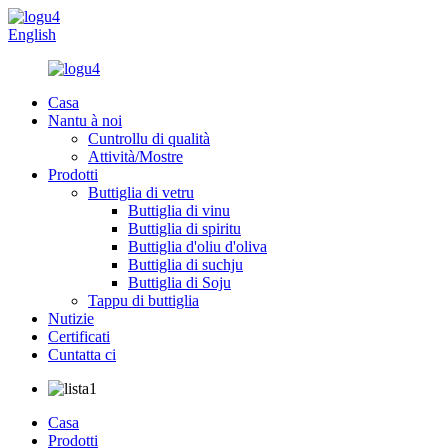
English
Casa
Nantu à noi
Cuntrollu di qualità
Attività/Mostre
Prodotti
Buttiglia di vetru
Buttiglia di vinu
Buttiglia di spiritu
Buttiglia d'oliu d'oliva
Buttiglia di suchju
Buttiglia di Soju
Tappu di buttiglia
Nutizie
Certificati
Cuntatta ci
Casa
Prodotti